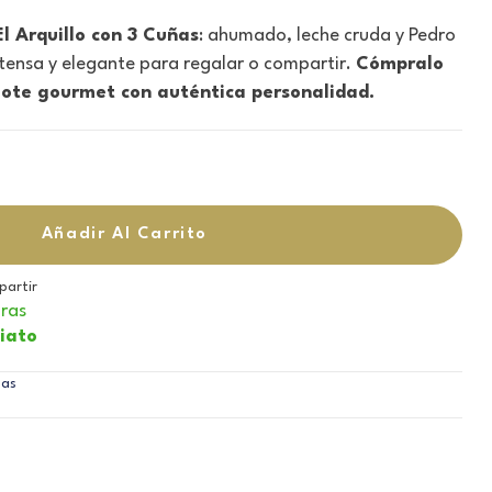
l Arquillo con 3 Cuñas
: ahumado, leche cruda y Pedro
tensa y elegante para regalar o compartir.
Cómpralo
 lote gourmet con auténtica personalidad.
Añadir Al Carrito
artir
ras
iato
nas