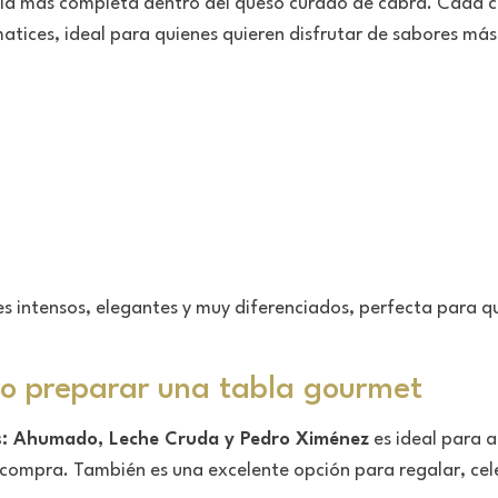
cia más completa dentro del queso curado de cabra. Cada c
atices, ideal para quienes quieren disfrutar de sabores más in
s intensos, elegantes y muy diferenciados, perfecta para q
 o preparar una tabla gourmet
as: Ahumado, Leche Cruda y Pedro Ximénez
es ideal para 
a compra. También es una excelente opción para regalar, ce