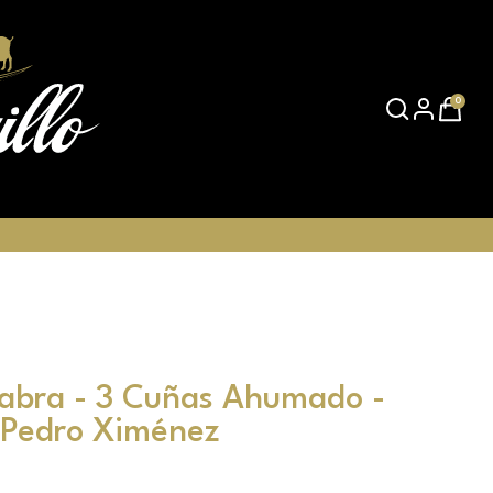
0
abra - 3 Cuñas Ahumado -
 Pedro Ximénez