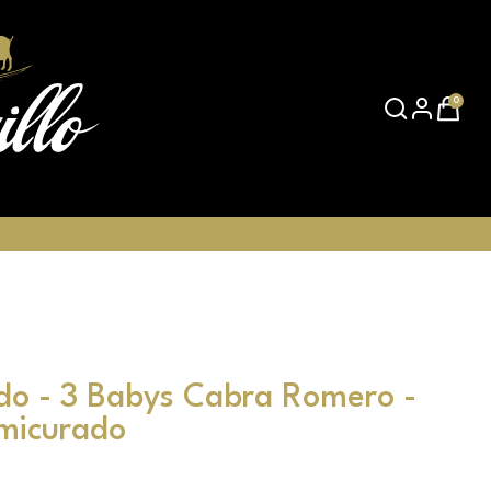
0
do - 3 Babys Cabra Romero -
micurado