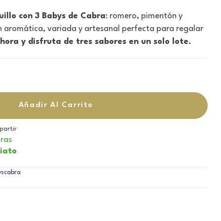
uillo con 3 Babys de Cabra
: romero, pimentón y
n aromática, variada y artesanal perfecta para regalar
ora y disfruta de tres sabores en un solo lote.
Añadir Al Carrito
artir
ras
iato
yscabra