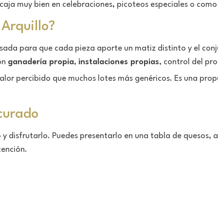
ncaja muy bien en celebraciones, picoteos especiales o com
 Arquillo?
ensada para que cada pieza aporte un matiz distinto y el co
on
ganadería propia
,
instalaciones propias
, control del pr
alor percibido que muchos lotes más genéricos. Es una prop
icurado
o y disfrutarlo. Puedes presentarlo en una tabla de quesos,
tención.