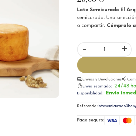
Lote Semicurado El Arq
semicurado. Una selecció
o compartir.
Cómpralo ah
-
+
Envíos y Devoluciones
Comp
24/48 ho
Envío estimado:
Envío inmed
Disponibilidad:
Referencia:
lotesemicurado3bab
Pago seguro: