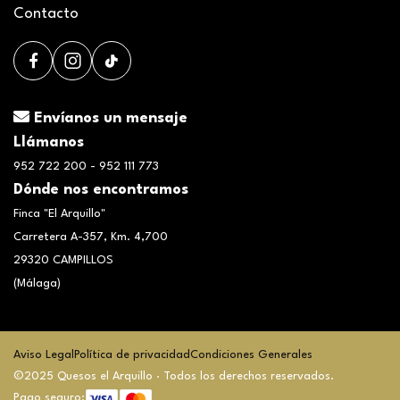
Contacto
Envíanos un mensaje
Llámanos
952 722 200 - 952 111 773
Dónde nos encontramos
Finca "El Arquillo"
Carretera A-357, Km. 4,700
29320 CAMPILLOS
(Málaga)
Aviso Legal
Política de privacidad
Condiciones Generales
©2025 Quesos el Arquillo · Todos los derechos reservados.
Pago seguro: