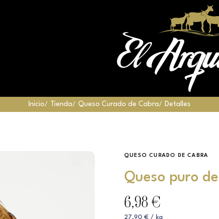
Inicio
Tienda
Queso Curado de Cabra
Detalles
QUESO CURADO DE CABRA
Queso puro de
6,98 €
27,90 € / kg