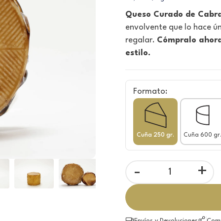
Queso Curado de Cabra
envolvente que lo hace ún
regalar.
Cómpralo ahora
estilo.
Formato:
Cuña 250 gr.
Cuña 600 gr
-
+
Envíos y Devoluciones
Comp