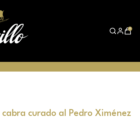
0
 cabra curado al Pedro Ximénez