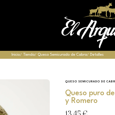
Inicio
Tienda
Queso Semicurado de Cabra
Detalles
QUESO SEMICURADO DE CAB
Queso puro de
y Romero
13,45 €