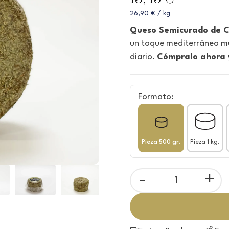
26,90 € / kg
Queso Semicurado de 
un toque mediterráneo muy
diario.
Cómpralo ahora y
Formato:
Pieza 500 gr.
Pieza 1 kg.
-
+