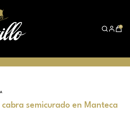
0
RA
 cabra semicurado en Manteca