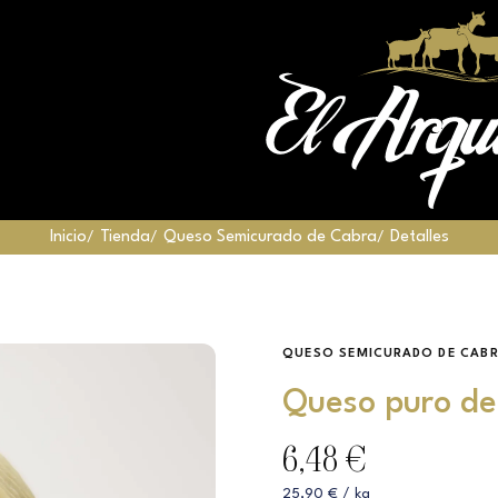
Inicio
Tienda
Queso Semicurado de Cabra
Detalles
QUESO SEMICURADO DE CAB
Queso puro de
6,48 €
25,90 € / kg