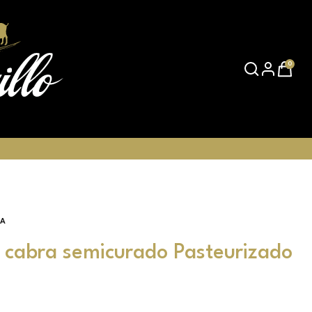
0
RA
 cabra semicurado Pasteurizado