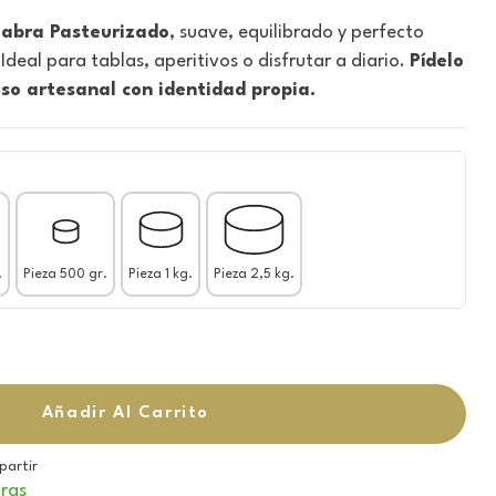
abra Pasteurizado
, suave, equilibrado y perfecto
deal para tablas, aperitivos o disfrutar a diario.
Pídelo
so artesanal con identidad propia.
.
Pieza 500 gr.
Pieza 1 kg.
Pieza 2,5 kg.
Añadir Al Carrito
artir
ras